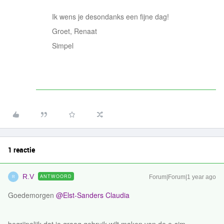
Ik wens je desondanks een fijne dag!
Groet, Renaat
Simpel
1 reactie
R.V
ANTWOORD
Forum|Forum|1 year ago
R
Goedemorgen ​
@Elst-Sanders Claudia