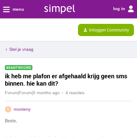
log in
menu
Inloggen Community
Stel je vraag
BEANTWOORD
ik heb me plafon er afgehaald krijg geen sms
binnen. hie kan dit?
Forum|Forum|5 months ago
4 reacties
monteny
M
Beste,