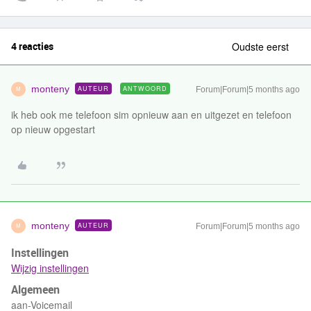
4 reacties
Oudste eerst
monteny
AUTEUR
ANTWOORD
Forum|Forum|5 months ago
M
ik heb ook me telefoon sim opnieuw aan en uitgezet en telefoon
op nieuw opgestart
monteny
AUTEUR
Forum|Forum|5 months ago
M
Instellingen
Wijzig instellingen
Algemeen
aan-Voicemail