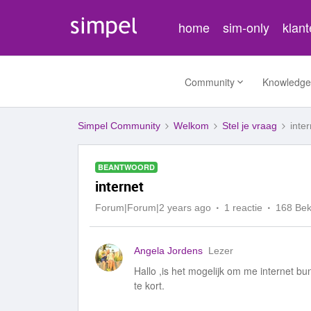
home
sim-only
klan
Community
Knowledge
Simpel Community
Welkom
Stel je vraag
inter
BEANTWOORD
internet
Forum|Forum|2 years ago
1 reactie
168 Be
Angela Jordens
Lezer
Hallo ,is het mogelijk om me internet b
te kort.