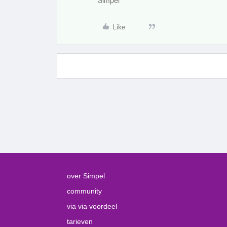
Simpel
Like
over Simpel
community
via via voordeel
tarieven