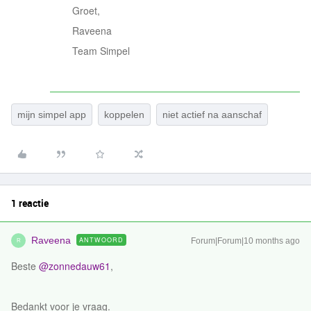
Groet,
Raveena
Team Simpel
mijn simpel app
koppelen
niet actief na aanschaf
1 reactie
Raveena
ANTWOORD
Forum|Forum|10 months ago
R
Beste ​
@zonnedauw61
,
Bedankt voor je vraag.