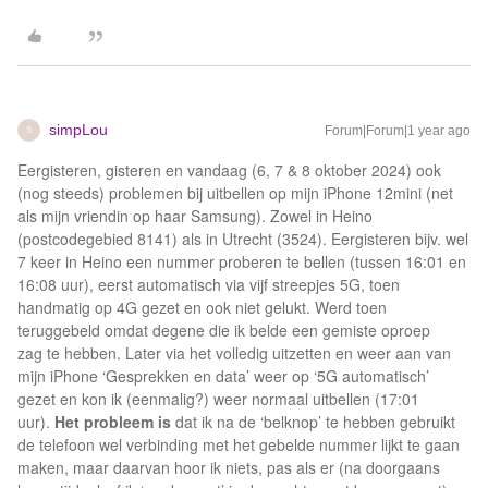
simpLou
Forum|Forum|1 year ago
S
Eergisteren, gisteren en vandaag (6, 7 & 8 oktober 2024) ook
(nog steeds) problemen bij uitbellen op mijn iPhone 12mini (net
als mijn vriendin op haar Samsung). Zowel in Heino
(postcodegebied 8141) als in Utrecht (3524). Eergisteren bijv. wel
7 keer in Heino een nummer proberen te bellen (tussen 16:01 en
16:08 uur), eerst automatisch via vijf streepjes 5G, toen
handmatig op 4G gezet en ook niet gelukt. Werd toen
teruggebeld omdat degene die ik belde een gemiste oproep
zag te hebben. Later via het volledig uitzetten en weer aan van
mijn iPhone ‘Gesprekken en data’ weer op ‘5G automatisch’
gezet en kon ik (eenmalig?) weer normaal uitbellen (17:01
uur).
Het probleem is
dat ik na de ‘belknop’ te hebben gebruikt
de telefoon wel verbinding met het gebelde nummer lijkt te gaan
maken, maar daarvan hoor ik niets, pas als er (na doorgaans