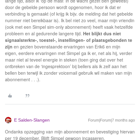
lange tijd, alsof ik ‘op de mast’ in de wacht gezet ben geweest)
door de gebelde persoon wordt opgenomen, hoor ik dat er
verbinding is gemaakt (of krijg ik bijv. de melding dat het gebelde
nummer niet bereikbaar is). Ik bel niet zo veel, maar mijn vriendin
(ook met een Simpel sim-only abonnement) heeft vaak hetzelfde
probleem en al gedurende langere tijd.
Het blijkt dus niet
signaalsterkte-, toestel-, instellingen- of plaatsgebonden te
zijn
en gezien bovenstaande ervaringen van Erik6 en mijn
eigen, eerdere ervaringen met Simpel ga ik er, net als hij, verder
maar niet al teveel energie in steken (toen ging dat over het
ontbreken van de ‘ingesprektoon’ bij bellers als ik zelf aan het
bellen ben terwijl ik zonder voicemail gebruik wil maken van mijn
abonnement . . .).
E Salden-Slangen
Forum|Forum|7 months ago
Ondanks opzegging van mijn abonnement en bevestiging hiervan
per 19 december. Blijft Simpel gewoon incasseren.