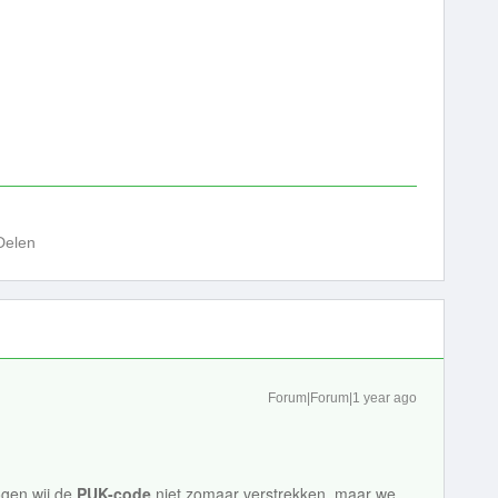
Delen
Forum|Forum|1 year ago
gen wij de
PUK-code
niet zomaar verstrekken, maar we