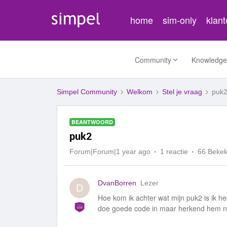
home
sim-only
klan
Community
Knowledge
Simpel Community
Welkom
Stel je vraag
puk
BEANTWOORD
puk2
Forum|Forum|1 year ago
1 reactie
66 Beke
DvanBorren
Lezer
D
Hoe kom ik achter wat mijn puk2 is ik h
doe goede code in maar herkend hem n