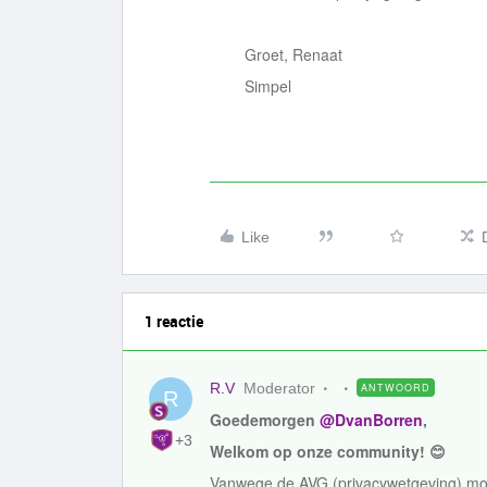
Groet, Renaat
Simpel
Like
1 reactie
R.V
Moderator
ANTWOORD
R
Goedemorgen ​
@DvanBorren
,
+3
Welkom op onze community! 😊
Vanwege de AVG (privacywetgeving) mo