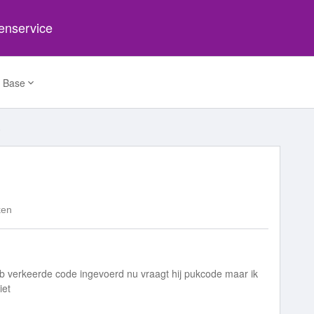
tenservice
 Base
2
ken
eb verkeerde code ingevoerd nu vraagt hij pukcode maar ik
iet