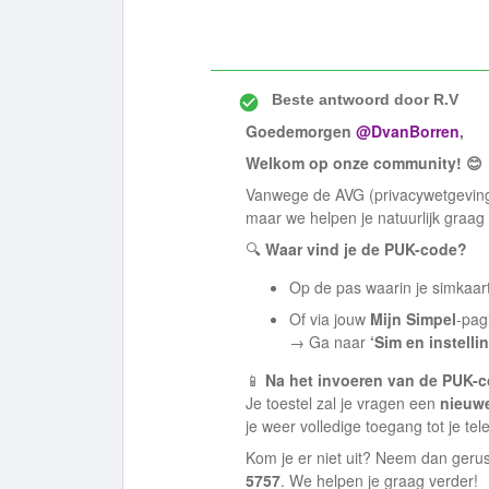
Beste antwoord door
R.V
Goedemorgen ​
@DvanBorren
,
Welkom op onze community! 😊
Vanwege de AVG (privacywetgevin
maar we helpen je natuurlijk graag
🔍
Waar vind je de PUK-code?
Op de pas waarin je simkaart
Of via jouw
Mijn Simpel
-pag
→ Ga naar
‘Sim en instelli
📱
Na het invoeren van de PUK-c
Je toestel zal je vragen een
nieuw
je weer volledige toegang tot je tel
Kom je er niet uit? Neem dan gerus
5757
. We helpen je graag verder!