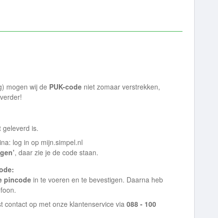
g) mogen wij de
PUK-code
niet zomaar verstrekken,
 verder!
 geleverd is.
ina: log in op mijn.simpel.nl
ngen’
, daar zie je de code staan.
ode:
e pincode
in te voeren en te bevestigen. Daarna heb
efoon.
t contact op met onze klantenservice via
088 - 100