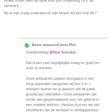
Huwai router heeft de optie voor port forwarding t.b.v. de
camera’s .
Nu is mijn vraag ondersteund mijn simpel 4G sim only dit ?
Beste antwoord door
Phil
Goedemiddag
@Roel Soomers
.
Dat is een zeer begrijpelijke vraag en goed om
even te checken.
Onze simkaarten passen doorgaans in een
hoop apparaten aangezien wij een 3-in-1
simkaart leveren en je daarom zelf de juiste
grootte kan uitdrukken. Onze simkaarten zijn
echter wel geoptimaliseerd voor het gebruik in
een mobiele telefoon, hierdoor kunnen we niet
verzekeren dat de simkaart in randapparatuur