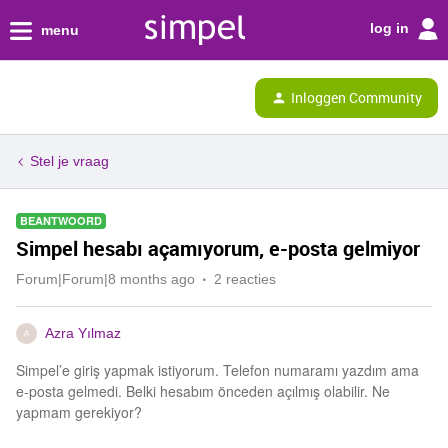
log in
menu
Inloggen Community
Stel je vraag
BEANTWOORD
Simpel hesabı açamıyorum, e-posta gelmiyor
Forum|Forum|8 months ago
2 reacties
Azra Yılmaz
A
Simpel’e giriş yapmak istiyorum. Telefon numaramı yazdım ama
e-posta gelmedi. Belki hesabım önceden açılmış olabilir. Ne
yapmam gerekiyor?