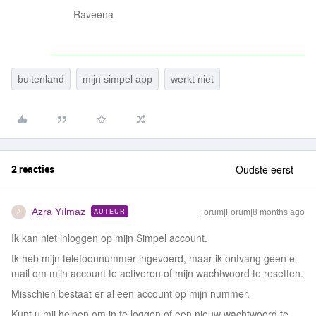
Raveena
buitenland
mijn simpel app
werkt niet
2 reacties
Oudste eerst
Azra Yılmaz
AUTEUR
Forum|Forum|8 months ago
A
Ik kan niet inloggen op mijn Simpel account.
Ik heb mijn telefoonnummer ingevoerd, maar ik ontvang geen e-
mail om mijn account te activeren of mijn wachtwoord te resetten.
Misschien bestaat er al een account op mijn nummer.
Kunt u mij helpen om in te loggen of een nieuw wachtwoord te