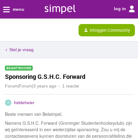
log in
menu
Inloggen Community
Stel je vraag
BEANTWOORD
Sponsoring G.S.H.C. Forward
Forum|Forum|3 years ago
1 reactie
hiddeheier
H
Beste mensen van Belsimpel,
Namens G.S.H.C. Forward (Groninger Studentenhockeyclub) zijn
wij geïnteresserd in een wederzijdse sponsoring. Zou u mij de
contactgegevens kunnen doorsturen van de persoon/afdeling die