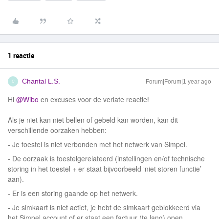
1 reactie
Chantal L.S.
Forum|Forum|1 year ago
C
Hi ​
@Wibo
en excuses voor de verlate reactie!
Als je niet kan niet bellen of gebeld kan worden, kan dit
verschillende oorzaken hebben:
- Je toestel is niet verbonden met het netwerk van Simpel.
- De oorzaak is toestelgerelateerd (instellingen en/of technische
storing in het toestel + er staat bijvoorbeeld ‘niet storen functie’
aan).
- Er is een storing gaande op het netwerk.
- Je simkaart is niet actief, je hebt de simkaart geblokkeerd via
het Simpel account of er staat een factuur (te lang) open.