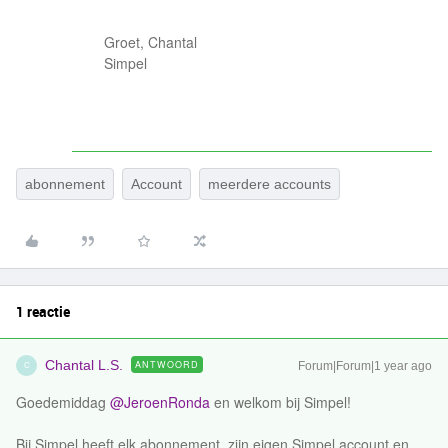
Groet, Chantal
Simpel
abonnement
Account
meerdere accounts
1 reactie
Chantal L.S.
ANTWOORD
Forum|Forum|1 year ago
C
Goedemiddag ​
@JeroenRonda
en welkom bij Simpel!
Bij Simpel heeft elk abonnement, zijn eigen Simpel account en