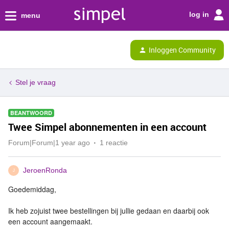
log in
menu
Inloggen Community
Stel je vraag
BEANTWOORD
Twee Simpel abonnementen in een account
Forum|Forum|1 year ago
1 reactie
JeroenRonda
J
Goedemiddag,
Ik heb zojuist twee bestellingen bij jullie gedaan en daarbij ook
een account aangemaakt.