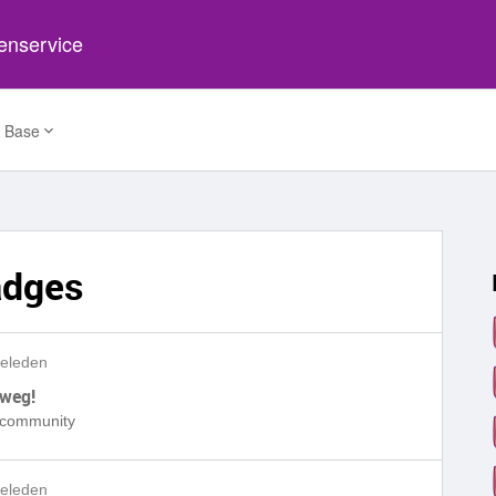
tenservice
 Base
adges
geleden
 weg!
e community
geleden