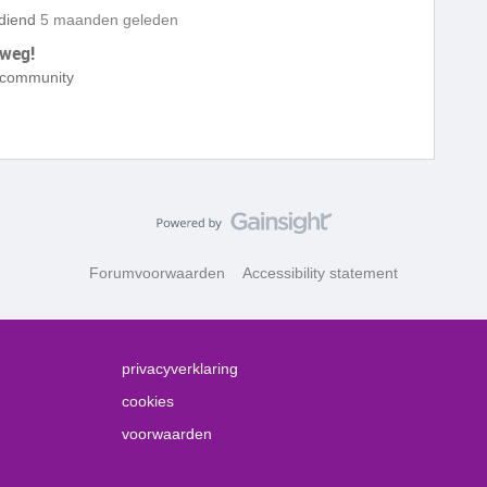
diend
5 maanden geleden
 weg!
e community
Forumvoorwaarden
Accessibility statement
privacyverklaring
cookies
voorwaarden