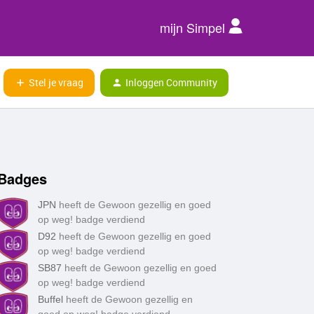
mijn Simpel
Stel je vraag
Inloggen Community
Badges
JPN
heeft de Gewoon gezellig en goed
op weg! badge verdiend
D92
heeft de Gewoon gezellig en goed
op weg! badge verdiend
SB87
heeft de Gewoon gezellig en goed
op weg! badge verdiend
Buffel
heeft de Gewoon gezellig en