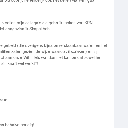
r 5G door jullie eindelijk ook het bellen via WiFi gaat
dus bellen mijn collega’s die gebruik maken van KPN
niet aangezien ik Simpel heb.
ice gebeld (die overigens bijna onverstaanbaar waren en het
illen zaten gezien de wijze waarop zij spraken) en zij
t of aan onze WiFi, iets wat dus niet kan omdat zowel het
 simkaart wel werkt?!
ard
les behalve handig!