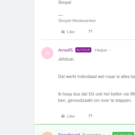
Simpel
Simpel Medewerker
Like
Arnie85
Helper
AUTEUR
A
Jahduar,
Dat werkt inderdaad wel maar is alles b
ik hoop dus dat 5G ook het bellen via Wi
ben, genoodzaakt om over te stappen.
Like
Snowboard
Superster
ANTWOORD