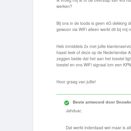
Ik vroeg mij af of de overstap van 4G naa
werken?
Bij ons in de loods is geen 4G dekking 
gewoon via WiFi alleen werkt dit bij mij 
Heb inmiddels 2x met jullie klantenserv
haast leek of deze op de Nederlandse Ant
zeggen beide dat het aan het toestel lig
toestel en ons WiFi signaal icm een KPN
Hoor graag van jullie!
Beste antwoord door
Snowbo
Jahduar,
Dat werkt inderdaad wel maar is al