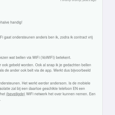
Forum|Forum|2 years ago
ehalve handig!
Fi gaat ondersteunen anders ben ik, zodra ik contract vrij
lezen wat bellen via WiFi (VoWIFI) betekent.
ar ook gebeld worden. Ook al snap ik je gedachten bellen
als de ander ook belt via de app. Werkt dus bijvoorbeeld
ondersteunen. Het werkt eerder andersom. Is de mobiele
olatie zal bij een daartoe geschikte telefoon EN een
 het
(beveiligde)
WiFi netwerk het over kunnen nemen. Een
g.