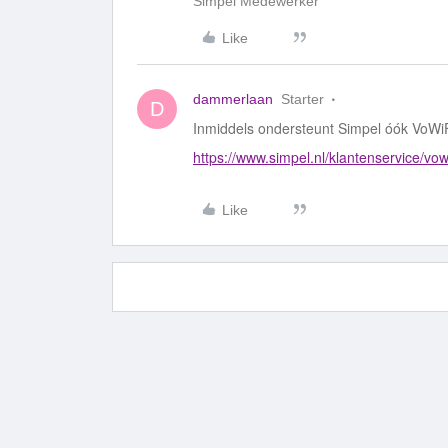
Simpel Medewerker
Like
dammerlaan
Starter
D
Inmiddels ondersteunt Simpel óók VoWi
https://www.simpel.nl/klantenservice/vow
Like