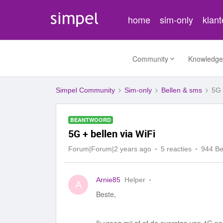
home
sim-only
klan
Community
Knowledge
Simpel Community
Sim-only
Bellen & sms
5G 
BEANTWOORD
5G + bellen via WiFi
Forum|Forum|2 years ago
5 reacties
944 B
Arnie85
Helper
A
Beste,