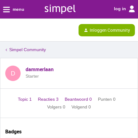
log in
menu
Inloggen Community
Simpel Community
dammerlaan
D
Starter
Topic 1
Reacties 3
Beantwoord 0
Punten 0
Volgers
0
Volgend
0
Badges