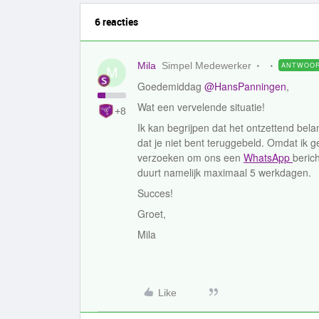
6 reacties
Mila
Simpel Medewerker
ANTWOO
M
Goedemiddag
@HansPanningen
,
Wat een vervelende situatie!
+8
Ik kan begrijpen dat het ontzettend belang
dat je niet bent teruggebeld. Omdat ik ge
verzoeken om ons een
WhatsApp
beric
duurt namelijk maximaal 5 werkdagen.
Succes!
Groet,
Mila
Like