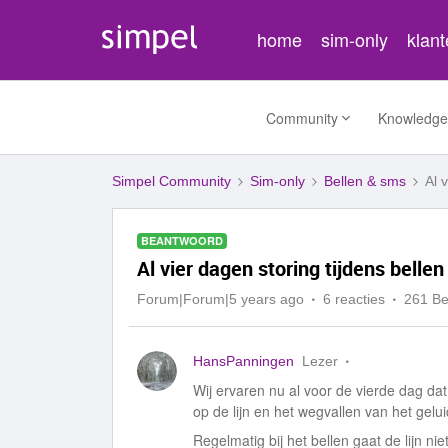
home
sim-only
klan
Community
Knowledge
Simpel Community
Sim-only
Bellen & sms
Al 
BEANTWOORD
Al vier dagen storing tijdens bellen
Forum|Forum|5 years ago
6 reacties
261 B
HansPanningen
Lezer
Wij ervaren nu al voor de vierde dag dat
op de lijn en het wegvallen van het gelui
Regelmatig bij het bellen gaat de lijn n