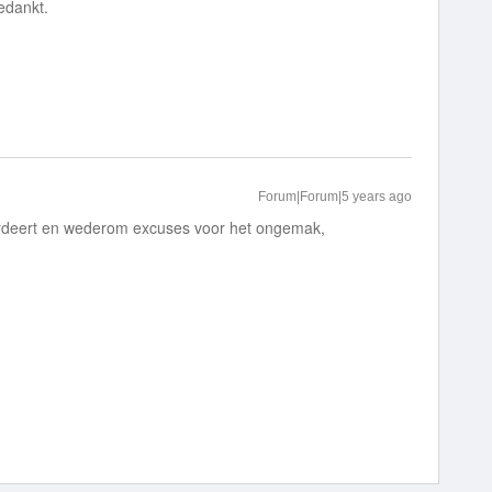
edankt.
Forum|Forum|5 years ago
ardeert en wederom excuses voor het ongemak,