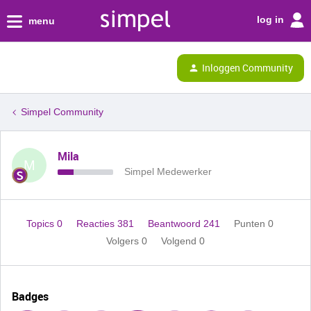
log in
menu
Inloggen Community
Simpel Community
Mila
M
Simpel Medewerker
Topics 0
Reacties 381
Beantwoord 241
Punten 0
Volgers
0
Volgend
0
Badges