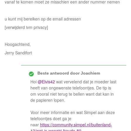
vanaf te komen moet ze misschien een ander nummer nemen
u kunt mij bereiken op de email adressen
[verwijderd ivm privacy]
Hoogachtend,
Jerry Sandifort
Beste antwoord door
Joachiem
Hoi
@Elvis42
wat vervelend dat je moeder last
heeft van ongewenste telefoontjes. De tip is
om vooral niet terug te bellen want dat kan in
de papieren lopen.
Voor meer informatie en wat Simpel aan deze
telefoontjes doet ga je
naar
https://community.simpel.nl/buitenland-
12/wat-is-wangiri-fraude-80