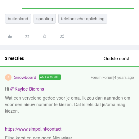
buitenland
spoofing
telefonische oplichting
3 reacties
Oudste eerst
Snowboard
ANTWOORD
Forum|Forum|4 years ago
S
Hi
@Kaylee Bierens
Wat een vervelend gedoe voor je oma. Ik zou dan aanraden om
voor een nieuw nummer te kiezen. Dat is iets dat je/oma mag
kiezen. ​​​​​​
https://www.simpel.nl/contact
Fijne kerst en een goed Nieuwjaar.