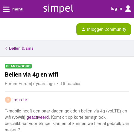
log in
menu
Inloggen Community
Bellen & sms
BEANTWOORD
Bellen via 4g en wifi
Forum|Forum|7 years ago
16 reacties
rens-br
R
T-mobile heeft een paar dagen geleden bellen via 4g (voLTE) en
wifi (vowifi)
geactiveerd
. Komt dit op korte termijn ook
beschikbaar voor Simpel klanten of kunnen we hier al gebruik van
maken?