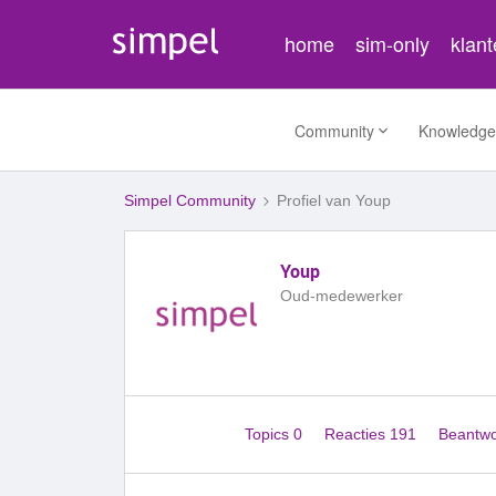
home
sim-only
klan
Community
Knowledge
Simpel Community
Profiel van Youp
Youp
Oud-medewerker
Topics 0
Reacties 191
Beantw