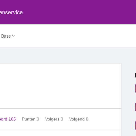
tenservice
 Base
oord 165
Punten 0
Volgers
0
Volgend
0