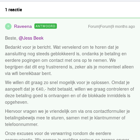
1 reactie
Raveena
ANTWOORD
Forum|Forum|9 months ago
R
Beste, ​
@Jess Beek
Bedankt voor je bericht. Wat vervelend om te horen dat je
aansluiting nog steeds geblokkeerd is, ondanks je betaling en
eerdere pogingen om contact met ons op te nemen. We
begrijpen dat dit erg frustrerend is, zeker als je momenteel alleen
via wifi bereikbaar bent.
We willen dit graag zo snel mogelijk voor je oplossen. Omdat je
aangeeft dat je €40,- hebt betaald, willen we graag controleren of
deze betaling goed is ontvangen en of de blokkade inmiddels is
opgeheven.
Hiervoor vragen we je vriendelijk om via ons contactformulier je
betalingsbewijs mee te sturen, samen met je klantnummer of
telefoonnummer.
Onze excuses voor de verwarring rondom de eerdere
communicatie. We nemen je melding serieus en zorgen ervoor