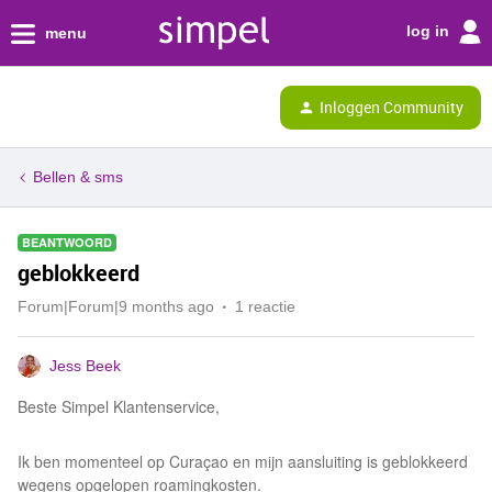
log in
menu
Inloggen Community
Bellen & sms
BEANTWOORD
geblokkeerd
Forum|Forum|9 months ago
1 reactie
Jess Beek
Beste Simpel Klantenservice,
Ik ben momenteel op Curaçao en mijn aansluiting is geblokkeerd
wegens opgelopen roamingkosten.