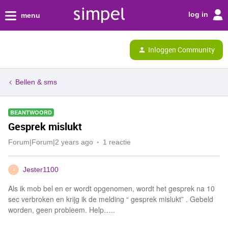
log in
menu
Inloggen Community
Bellen & sms
BEANTWOORD
Gesprek mislukt
Forum|Forum|2 years ago
1 reactie
Jester1100
J
Als ik mob bel en er wordt opgenomen, wordt het gesprek na 10
sec verbroken en krijg ik de melding “ gesprek mislukt” . Gebeld
worden, geen probleem. Help…..