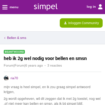
log in
menu
Inloggen Community
Bellen & sms
BEANTWOORD
heb ik 2g wel nodig voor bellen en smsn
Forum|Forum|6 years ago
3 reacties
ria70
mijn vraag is heel simpel, en ik zou graag simpel antwoord
krijgen,
2g wordt opgeheven, wil dit zeggen dat ik met 2g toestel, nog wel
,of niet meer kan bellen en smsn, als ik bij simpel blijf.