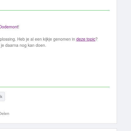
Dodemont
!
lossing. Heb je al een kijkje genomen in
deze topic
?
t je daarna nog kan doen.
ik
Delen