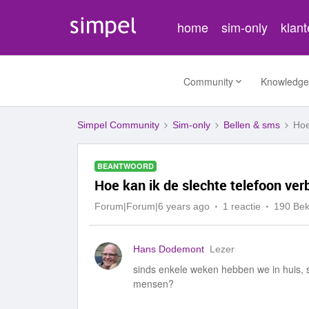
home
sim-only
klan
Community
Knowledge
Simpel Community
Sim-only
Bellen & sms
Hoe
BEANTWOORD
Hoe kan ik de slechte telefoon ver
Forum|Forum|6 years ago
1 reactie
190 Be
Hans Dodemont
Lezer
sinds enkele weken hebben we in huis, s
mensen?