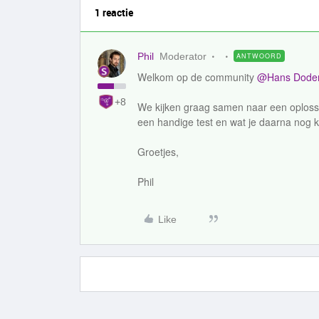
1 reactie
Phil
Moderator
ANTWOORD
Welkom op de community
@Hans Dode
+8
We kijken graag samen naar een oplossi
een handige test en wat je daarna nog 
Groetjes,
Phil
Like