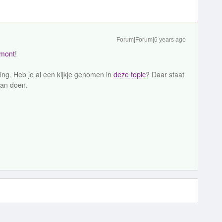
Forum|Forum|6 years ago
mont
!
ng. Heb je al een kijkje genomen in
deze topic
? Daar staat
kan doen.