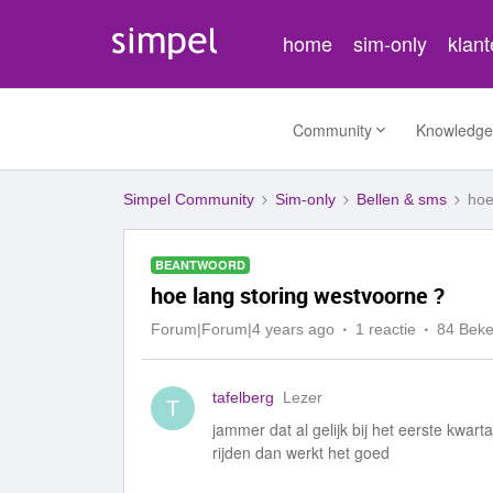
home
sim-only
klan
Community
Knowledge
Simpel Community
Sim-only
Bellen & sms
hoe
BEANTWOORD
hoe lang storing westvoorne ?
Forum|Forum|4 years ago
1 reactie
84 Bek
tafelberg
Lezer
T
jammer dat al gelijk bij het eerste kwarta
rijden dan werkt het goed