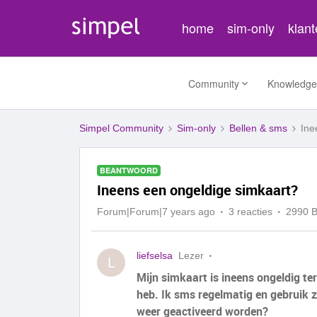
home
sim-only
klan
Community
Knowledge
Simpel Community
Sim-only
Bellen & sms
Ine
BEANTWOORD
Ineens een ongeldige simkaart?
Forum|Forum|7 years ago
3 reacties
2990 
liefselsa
Lezer
L
Mijn simkaart is ineens ongeldig te
heb. Ik sms regelmatig en gebruik 
weer geactiveerd worden?