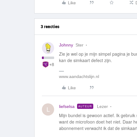
Like
3 reacties
Johnny
Ster
Zie je wel op je mijn simpel pagina je b
kan de simkaart defect zijn.
+8
www.aandachtslijn.nl
Like
liefselsa
Lezer
AUTEUR
L
Mijn bundel is gewoon actief. Ik gebruik
want de microfoon doet het niet. Daar h
abonnement verwacht ik dat de simkaart 