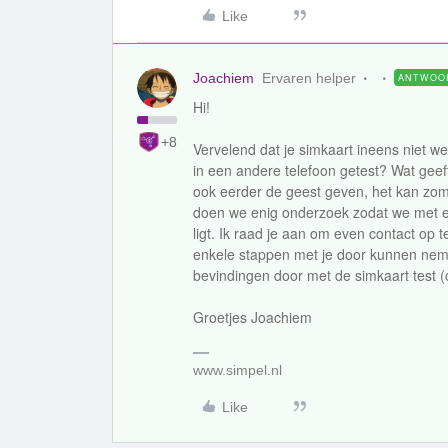
Like
Joachiem
Ervaren helper
ANTWOO
Hi!
+8
Vervelend dat je simkaart ineens niet we
in een andere telefoon getest? Wat gee
ook eerder de geest geven, het kan zom
doen we enig onderzoek zodat we met e
ligt. Ik raad je aan om even contact op
enkele stappen met je door kunnen neme
bevindingen door met de simkaart test (
Groetjes Joachiem
www.simpel.nl
Like