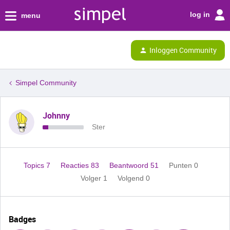
log in
menu
Inloggen Community
Simpel Community
Johnny
Ster
Topics 7
Reacties 83
Beantwoord 51
Punten 0
Volger
1
Volgend
0
Badges