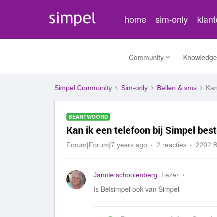
home
sim-only
klan
Community
Knowledge
Simpel Community
Sim-only
Bellen & sms
Kan
BEANTWOORD
Kan ik een telefoon bij Simpel best
Forum|Forum|7 years ago
2 reacties
2202 
Jannie schoolenberg
Lezer
Is Belsimpel ook van Simpel