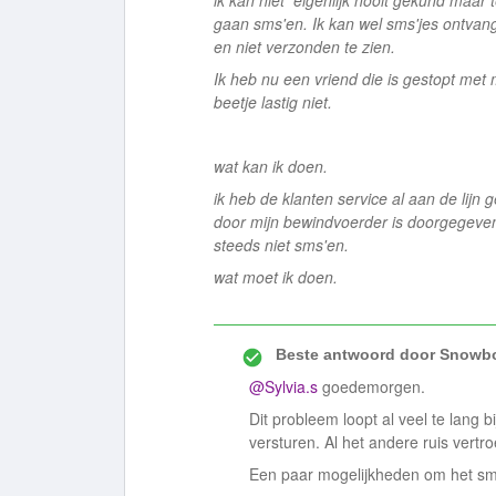
ik kan niet eigenlijk nooit gekund maar
gaan
sms'en
. Ik kan wel
sms'jes
ontvange
en niet verzonden te zien.
Ik heb nu een vriend die is gestopt met
beetje lastig niet.
wat kan ik doen.
ik heb de klanten service al aan de lijn
door mijn bewindvoerder is doorgegeven
steeds niet
sms'en
.
wat moet ik doen.
Beste antwoord door
Snowbo
@Sylvia.s
goedemorgen.
Dit probleem loopt al veel te lang 
versturen. Al het andere ruis vertr
Een paar mogelijkheden om het sms