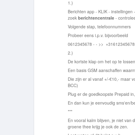
1.)
Berichten app - KLIK - instellingen 
zoek
berichtencentrale
- control
Volgende stap, telefoonnummers
Probeer eens i.p.v. bijvoorbeeld
0612345678 - - >> +31612345678
2.)
De kortste klap om het op te losse
Een basis GSM aanschaffen waarme
Die zijn er al vanaf +/-€10,- maar
BCC)
Plug er de goedkoopste Prepaid in
En dan kun je eenvoudig sms'en/be
***
En vooral kalm blijven, je niet van
groene thee krijg je ook de zen.