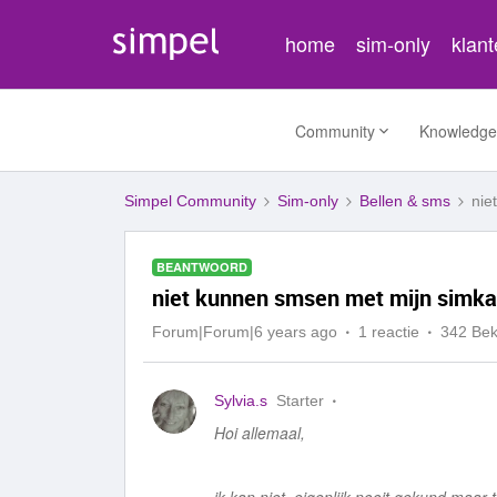
home
sim-only
klan
Community
Knowledge
Simpel Community
Sim-only
Bellen & sms
nie
BEANTWOORD
niet kunnen smsen met mijn simka
Forum|Forum|6 years ago
1 reactie
342 Be
Sylvia.s
Starter
Hoi allemaal,