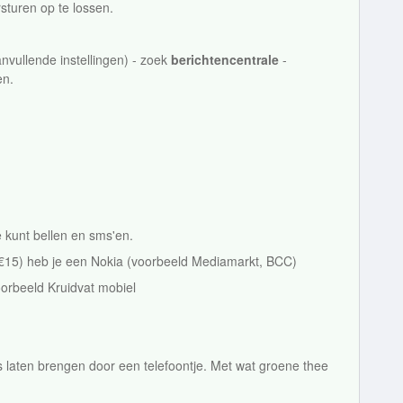
turen op te lossen.
anvullende instellingen) - zoek
berichtencentrale
-
en.
 kunt bellen en sms'en.
r €€15) heb je een Nokia (voorbeeld Mediamarkt, BCC)
voorbeeld Kruidvat mobiel
.
ijs laten brengen door een telefoontje. Met wat groene thee