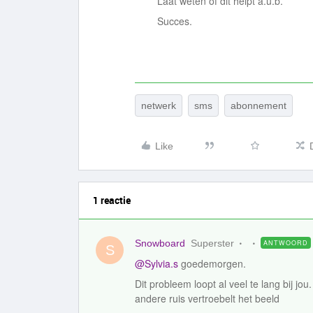
Laat weten of dit helpt a.u.b.
Succes.
netwerk
sms
abonnement
Like
1 reactie
Snowboard
Superster
ANTWOORD
S
@Sylvia.s
goedemorgen.
Dit probleem loopt al veel te lang bij jo
andere ruis vertroebelt het beeld