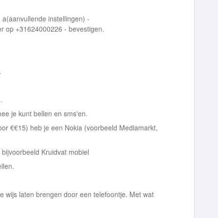
- a(aanvullende instellingen) -
eer op +31624000226 - bevestigen.
.
n.
e je kunt bellen en sms'en.
 voor €€15) heb je een Nokia (voorbeeld Mediamarkt,
, bijvoorbeeld Kruidvat mobiel
llen.
 de wijs laten brengen door een telefoontje. Met wat