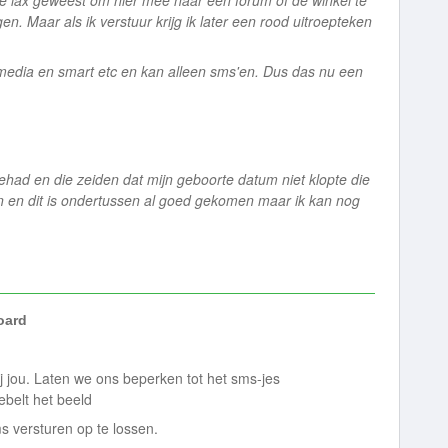
 te lax geweest om hier mee naar een forum of de winkel te
n. Maar als ik verstuur krijg ik later een rood uitroepteken
 media en smart etc en kan alleen
sms'en
. Dus das nu een
 gehad en die zeiden dat mijn geboorte datum niet klopte die
 en dit is ondertussen al goed gekomen maar ik kan nog
ard
bij jou. Laten we ons beperken tot het sms-jes
oebelt het beeld
 versturen op te lossen.