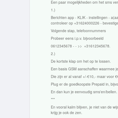
Een paar mogelijkheden om het sms vers
1.)
Berichten app - KLIK - instellingen - a(a
controleer op +31624000226 - bevestig
Volgende stap, telefoonnummers
Probeer eens i.p.v. bijvoorbeeld
0612345678 - - >> +31612345678.
2.)
De kortste klap om het op te lossen.
Een basis GSM aanschaffen waarmee je
Die zijn er al vanaf +/-€10,- maar voo
Plug er de goedkoopste Prepaid in, bij
En dan kun je eenvoudig sms'en/bellen
***
En vooral kalm blijven, je niet van de w
krijg je ook de zen.