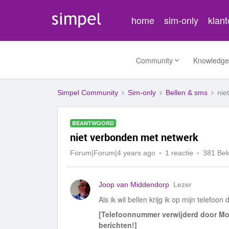
home
sim-only
klan
Community
Knowledge
Simpel Community
Sim-only
Bellen & sms
nie
BEANTWOORD
niet verbonden met netwerk
Forum|Forum|4 years ago
1 reactie
381 Be
Joop van Middendorp
Lezer
Als ik wil bellen krijg ik op mijn telefo
[Telefoonnummer verwijderd door Mo
berichten!]