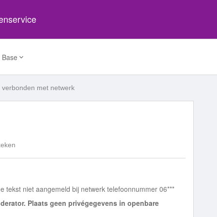
tenservice
 Base
t verbonden met netwerk
keken
on de tekst niet aangemeld bij netwerk telefoonnummer 06***
derator. Plaats geen privégegevens in openbare