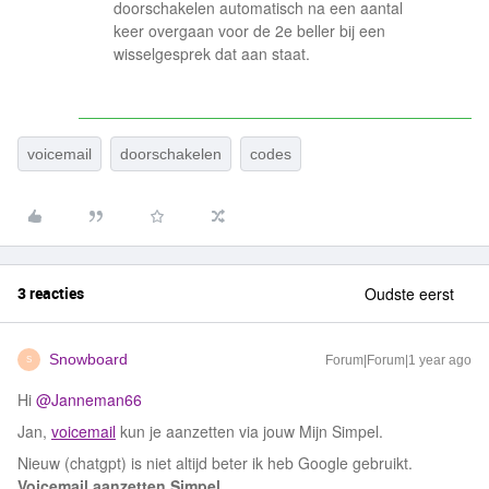
doorschakelen automatisch na een aantal
keer overgaan voor de 2e beller bij een
wisselgesprek dat aan staat.
voicemail
doorschakelen
codes
3 reacties
Oudste eerst
Snowboard
Forum|Forum|1 year ago
S
Hi ​
@Janneman66
Jan,
voicemail
kun je aanzetten via jouw Mijn Simpel.
Nieuw (chatgpt) is niet altijd beter ik heb Google gebruikt.
Voicemail aanzetten Simpel.