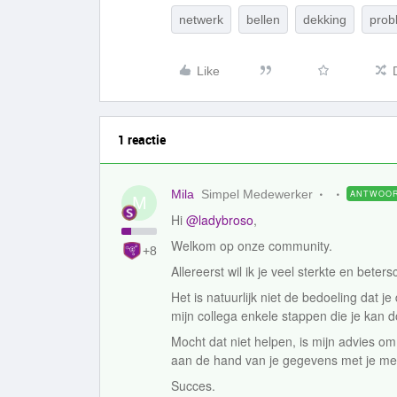
netwerk
bellen
dekking
prob
Like
1 reactie
Mila
Simpel Medewerker
ANTWOO
M
Hi
@ladybroso
,
Welkom op onze community.
+8
Allereerst wil ik je veel sterkte en bete
Het is natuurlijk niet de bedoeling dat j
mijn collega enkele stappen die je kan
Mocht dat niet helpen, is mijn advies o
aan de hand van je gegevens met je me
Succes.