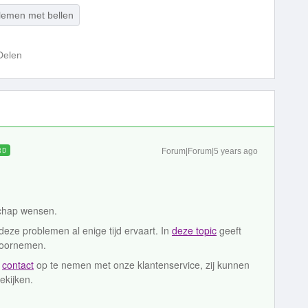
lemen met bellen
Delen
RD
Forum|Forum|5 years ago
rschap wensen.
e deze problemen al enige tijd ervaart. In
deze topic
geeft
 doornemen.
m
contact
op te nemen met onze klantenservice, zij kunnen
ekijken.