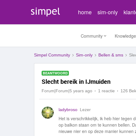
home
sim-only
klan
Community
Knowledge
Simpel Community
Sim-only
Bellen & sms
Sle
BEANTWOORD
Slecht bereik in IJmuiden
Forum|Forum|5 years ago
1 reactie
126 Be
ladybroso
Lezer
Het is verschrikkelijk, ik heb hier tegen
op balkon staan om te kunnen bellen. Dat 
nieuwe nier en op deze manier kunnen ze