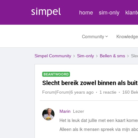
home
sim-only
klan
Community
Knowledge
Simpel Community
Sim-only
Bellen & sms
Sle
BEANTWOORD
Slecht bereik zowel binnen als bui
Forum|Forum|6 years ago
1 reactie
160 Be
Marin
Lezer
Het is leuk dat jullie met een kaart kom
Alleen als ik mensen spreek via mijn abo