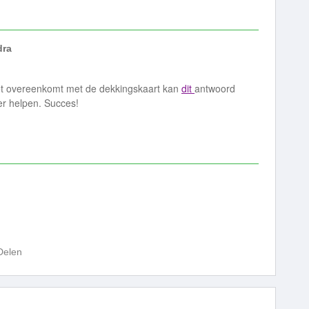
dra
et overeenkomt met de dekkingskaart kan
dit
antwoord
der helpen. Succes!
Delen