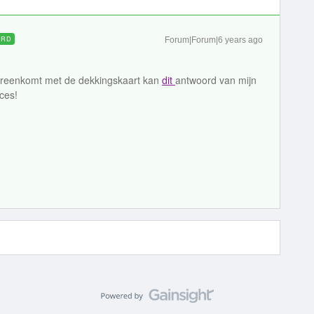
ORD
Forum|Forum|6 years ago
vereenkomt met de dekkingskaart kan
dit
antwoord van mijn
cces!