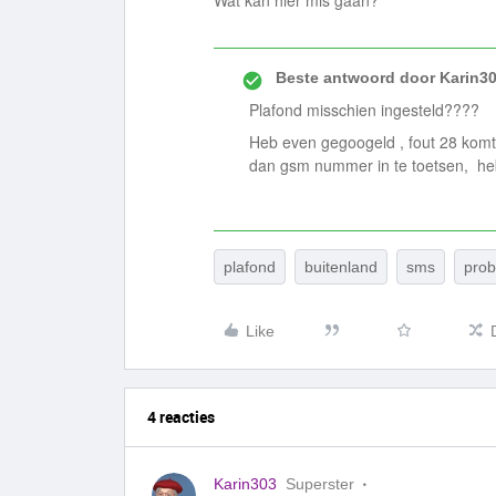
Wat kan hier mis gaan?
Beste antwoord door
Karin3
Plafond misschien ingesteld????
Heb even gegoogeld , fout 28 komt
dan gsm nummer in te toetsen, heb 
plafond
buitenland
sms
prob
Like
4 reacties
Karin303
Superster