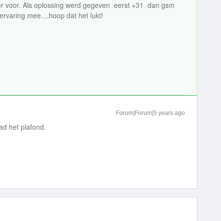
er voor. Als oplossing werd gegeven eerst +31 dan gsm
rvaring mee....hoop dat het lukt!
Forum|Forum|5 years ago
ad het plafond.