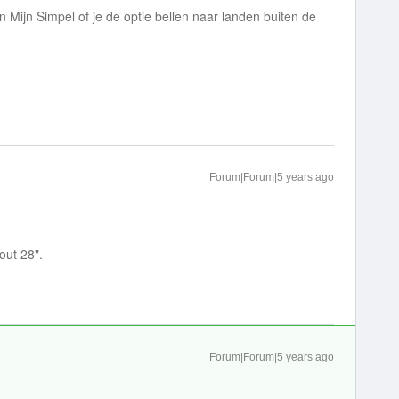
 in Mijn Simpel of je de optie bellen naar landen buiten de
Forum|Forum|5 years ago
fout 28".
Forum|Forum|5 years ago