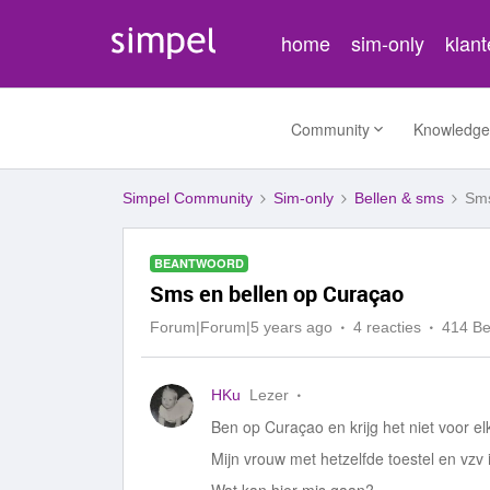
home
sim-only
klan
Community
Knowledge
Simpel Community
Sim-only
Bellen & sms
Sms
BEANTWOORD
Sms en bellen op Curaçao
Forum|Forum|5 years ago
4 reacties
414 B
HKu
Lezer
Ben op Curaçao en krijg het niet voor el
Mijn vrouw met hetzelfde toestel en vzv 