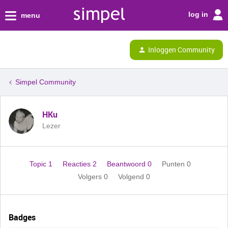
log in
menu
Inloggen Community
Simpel Community
HKu
Lezer
Topic 1
Reacties 2
Beantwoord 0
Punten 0
Volgers
0
Volgend
0
Badges