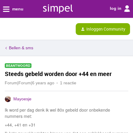
log in
menu
Inloggen Community
Bellen & sms
BEANTWOORD
Steeds gebeld worden door +44 en meer
Forum|Forum|6 years ago
1 reactie
Mayoesje
Ik word per dag denk ik wel 80x gebeld door onbekende
nummers met:
+44, +41 en +31