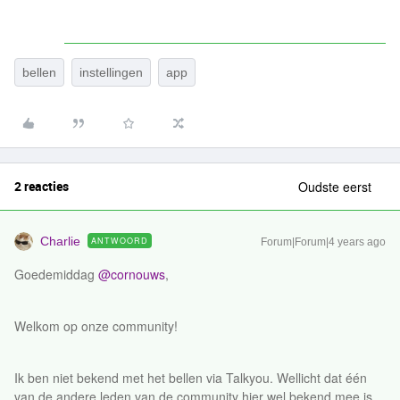
bellen
instellingen
app
2 reacties
Oudste eerst
Charlie
ANTWOORD
Forum|Forum|4 years ago
Goedemiddag
@cornouws
,
Welkom op onze community!
Ik ben niet bekend met het bellen via Talkyou. Wellicht dat één
van de andere leden van de community hier wel bekend mee is