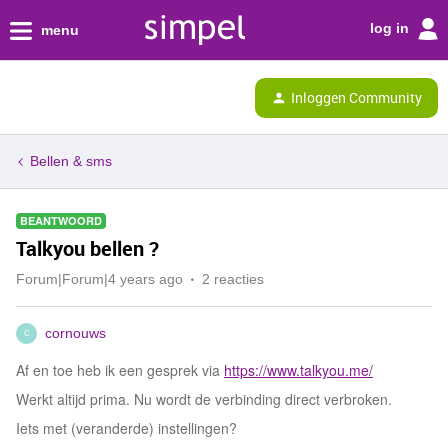
log in
menu
Inloggen Community
Bellen & sms
BEANTWOORD
Talkyou bellen ?
Forum|Forum|4 years ago
2 reacties
cornouws
C
Af en toe heb ik een gesprek via
https://www.talkyou.me/
Werkt altijd prima. Nu wordt de verbinding direct verbroken.
Iets met (veranderde) instellingen?