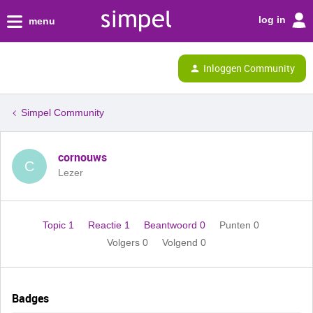
log in
menu
Inloggen Community
Simpel Community
cornouws
C
Lezer
Topic 1
Reactie 1
Beantwoord 0
Punten 0
Volgers
0
Volgend
0
Badges