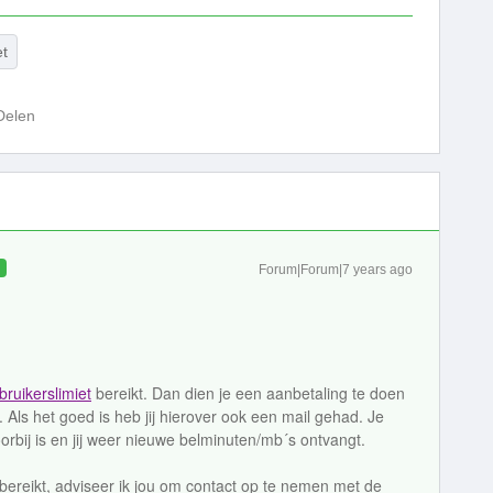
et
Delen
D
Forum|Forum|7 years ago
bruikerslimiet
bereikt. Dan dien je een aanbetaling te doen
 Als het goed is heb jij hierover ook een mail gehad. Je
rbij is en jij weer nieuwe belminuten/mb´s ontvangt.
n bereikt, adviseer ik jou om contact op te nemen met de