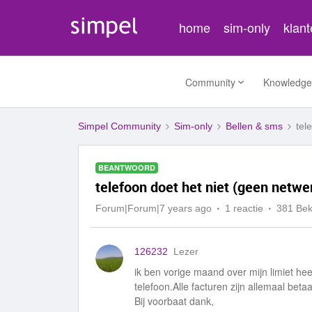
home
sim-only
klan
Community
Knowledge
Simpel Community
Sim-only
Bellen & sms
tel
BEANTWOORD
telefoon doet het niet (geen netwe
Forum|Forum|7 years ago
1 reactie
381 Be
126232
Lezer
ik ben vorige maand over mijn limiet h
telefoon.Alle facturen zijn allemaal bet
Bij voorbaat dank,