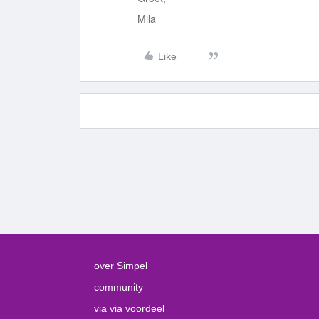
Mila
Like
over Simpel
community
via via voordeel