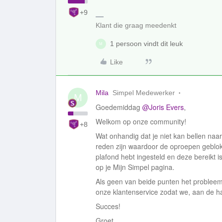
+9
Klant die graag meedenkt
1 persoon vindt dit leuk
M
Like
Mila
Simpel Medewerker
M
Goedemiddag
@Joris Evers
,
Welkom op onze community!
+8
Wat onhandig dat je niet kan bellen na
reden zijn waardoor de oproepen geblokk
plafond hebt ingesteld en deze bereikt is
op je Mijn Simpel pagina.
Als geen van beide punten het probleem
onze klantenservice zodat we, aan de h
Succes!
Groet,