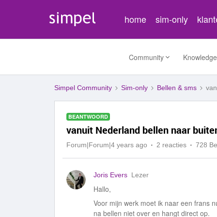
home
sim-only
klan
Community
Knowledge
Simpel Community
Sim-only
Bellen & sms
van
BEANTWOORD
vanuit Nederland bellen naar buite
Forum|Forum|4 years ago
2 reacties
728 B
Joris Evers
Lezer
Hallo,
Voor mijn werk moet ik naar een frans 
na bellen niet over en hangt direct op.