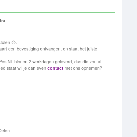
dra
stolen 😞.
aart een bevestiging ontvangen, en staat het juiste
PostNL binnen 2 werkdagen geleverd, dus die zou al
oed staat wil je dan even
contact
met ons opnemen?
Delen