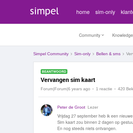
home
sim-only
klan
Community
Knowledge
Simpel Community
Sim-only
Bellen & sms
Ver
BEANTWOORD
Vervangen sim kaart
Forum|Forum|6 years ago
1 reactie
420 Be
Peter de Groot
Lezer
Vrijdag 27 september heb ik een nieuwe
Sim kaart zou binnen 2 dagen op gestuur
En nog steeds niets ontvangen.