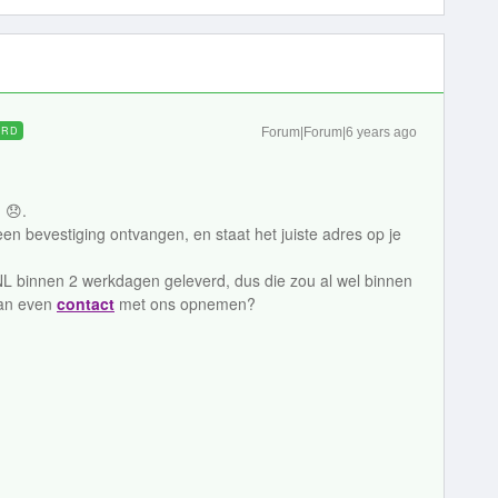
ORD
Forum|Forum|6 years ago
 😞.
een bevestiging ontvangen, en staat het juiste adres op je
L binnen 2 werkdagen geleverd, dus die zou al wel binnen
 dan even
contact
met ons opnemen?