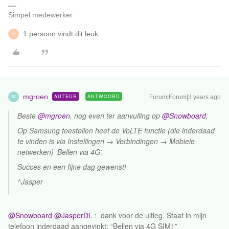
Simpel medewerker
1 persoon vindt dit leuk
W
mgroen
AUTEUR
ANTWOORD
Forum|Forum|3 years ago
M
Beste
@mgroen
, nog even ter aanvulling op
@Snowboard
;
Op Samsung toestellen heet de VoLTE functie (die inderdaad
te vinden is via Instellingen → Verbindingen → Mobiele
netwerken) ‘Bellen via 4G’.
Succes en een fijne dag gewenst!
^Jasper
@Snowboard
@JasperDL
: dank voor de uitleg. Staat in mijn
telefoon inderdaad aangevinkt: “Bellen via 4G SIM1”