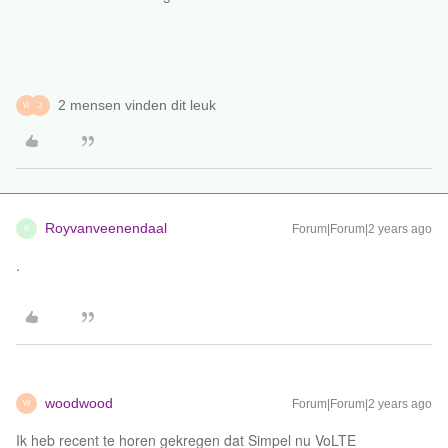
2 mensen vinden dit leuk
W
J
Royvanveenendaal
Forum|Forum|2 years ago
R
.
woodwood
Forum|Forum|2 years ago
W
Ik heb recent te horen gekregen dat Simpel nu VoLTE