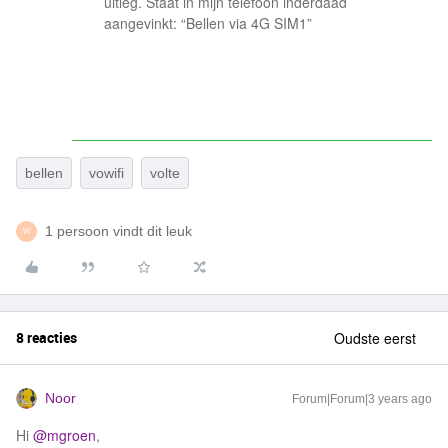
uitleg. Staat in mijn telefoon inderdaad
aangevinkt: “Bellen via 4G SIM1”
bellen
vowifi
volte
1 persoon vindt dit leuk
W
8 reacties
Oudste eerst
Noor
Forum|Forum|3 years ago
Hi
@mgroen
,