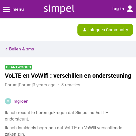
log in
menu
Inloggen Community
Bellen & sms
BEANTWOORD
VoLTE en VoWifi : verschillen en ondersteuning
Forum|Forum|3 years ago
8 reacties
mgroen
M
Ik heb recent te horen gekregen dat Simpel nu VoLTE
ondersteunt.
Ik heb inmiddels begrepen dat VoLTE en VoWifi verschillende
zaken zijn.