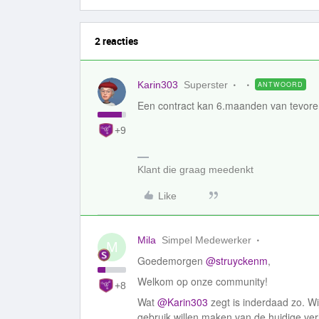
2 reacties
Karin303
Superster
ANTWOORD
Een contract kan 6.maanden van tevore
+9
Klant die graag meedenkt
Like
Mila
Simpel Medewerker
M
Goedemorgen
@struyckenm
,
Welkom op onze community!
+8
Wat
@Karin303
zegt is inderdaad zo. Wi
gebruik willen maken van de huidige verle