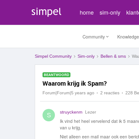
home
sim-only
klan
Community
Knowledge
Simpel Community
Sim-only
Bellen & sms
Waa
BEANTWOORD
Waarom krijg ik Spam?
Forum|Forum|5 years ago
2 reacties
228 B
struyckenm
Lezer
S
Ik vind het heel vervelend dat ik 5 maa
van u krijg.
Niet alleen een mail maar ook een berich