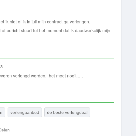
ik niet of ik in juli mijn contract ga verlengen.
l of bericht stuurt tot het moment dat ik daadwerkelijk mijn
03
evoren verlengd worden, het moet nooit..…
en
verlengaanbod
de beste verlengdeal
Delen