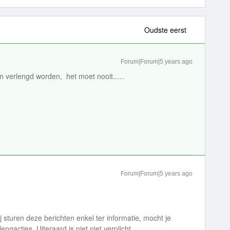
Oudste eerst
Forum|Forum|5 years ago
n verlengd worden, het moet nooit..…
Forum|Forum|5 years ago
j sturen deze berichten enkel ter informatie, mocht je
ngacties. Uiteraard is niet niet verplicht.