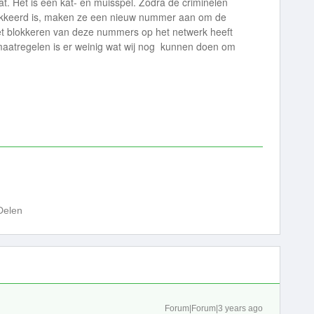
at. Het is een kat- en muisspel. Zodra de criminelen
kkeerd is, maken ze een nieuw nummer aan om de
Het blokkeren van deze nummers op het netwerk heeft
e maatregelen is er weinig wat wij nog kunnen doen om
Delen
Forum|Forum|3 years ago