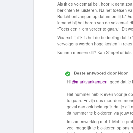
Als ik de voicemail bel, hoor ik eerst z
berichten te luisteren. Na het toetsen va
Bericht ontvangen op datum en tijd..” Verv
iemand bij het horen van de voicemail 
“Toets een 1 om verder te gaan.”. Dit wo
Waarschijnlijk is het de bedoeling dat je
vervolgens worden hoge kosten in reken
Kennen mensen dit? Kan Simpel er iets
Beste antwoord door
Noor
Hi
@markvankampen
, goed dat je
Het nummer heb ik even voor je op
te gaan. Er zijn dus meerdere mense
geval dan ook belangrijk dat je dit
dit nummer te blokkeren via jouw to
In samenwerking met T-Mobile prob
veel mogelijk te blokkeren op ons 