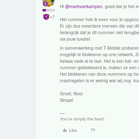
Hi
@markvankampen
, goed dat je het 
+7
Het nummer heb ik even voor je opgezoc
Er zijn dus meerdere mensen die van dit
belangrijk dat je dit nummer niet terugb
via jouw toestel.
In samenwerking met T-Mobile proberen 
mogelijk te blokkeren op ons netwerk. 
helaas vaak al te laat. Het is een kat- 
nummer geblokkeerd is, maken ze een n
Het blokkeren van deze nummers op het n
maatregelen is er weinig wat wij nog ku
Groet, Noor
Simpel
You're simply the best!
Like