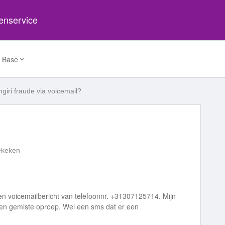
tenservice
 Base
giri fraude via voicemail?
ekeken
en voicemailbericht van telefoonnr. +31307125714. Mijn
 geen gemiste oproep. Wel een sms dat er een