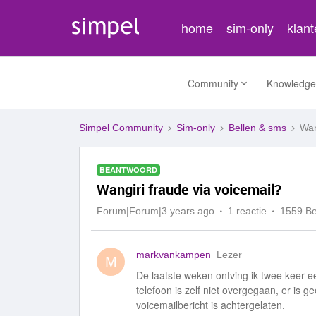
home
sim-only
klan
Community
Knowledge
Simpel Community
Sim-only
Bellen & sms
Wan
BEANTWOORD
Wangiri fraude via voicemail?
Forum|Forum|3 years ago
1 reactie
1559 B
markvankampen
Lezer
M
De laatste weken ontving ik twee keer e
telefoon is zelf niet overgegaan, er is
voicemailbericht is achtergelaten.