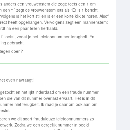
oals anders een vrouwenstem die zegt: toets een 1 om
n een ‘1’ zegt de vrouwenstem iets als “Er is 1 bericht.
olgens is het kort stil en is er een korte klik te horen. Alsof
direct heeft opgehangen. Vervolgens zegt een mannenstem:
rdt na een paar tellen herhaald.
 ‘1’ toetst, zodat je het telefoonnummer terugbelt. En
ing gebracht.
 tegen doen?
 het even navraagt!
gezocht en het lijkt inderdaad om een fraude nummer
n die van dit nummer overlast ervaart. Het is in dit
 nummer niet terugbelt. Ik raad je daar om ook aan om
estel.
eren we dit soort frauduleuze telefoonnummers zo
netwerk. Zodra we een dergelijk nummer in beeld