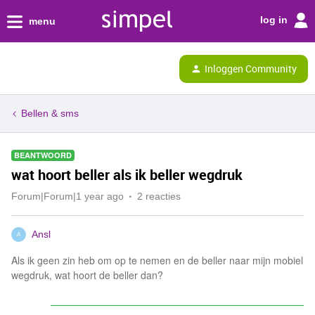
log in
menu
Inloggen Community
Bellen & sms
BEANTWOORD
wat hoort beller als ik beller wegdruk
Forum|Forum|1 year ago
2 reacties
Ansl
A
Als ik geen zin heb om op te nemen en de beller naar mijn mobiel
wegdruk, wat hoort de beller dan?