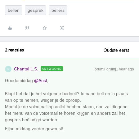
bellen
gesprek
bellers
2 reacties
Oudste eerst
Chantal L.S.
ANTWOORD
Forum|Forum|1 year ago
C
Goedemiddag ​
@Ansl
,
Klopt het dat je het volgende bedoelt? Iemand belt en in plaats
van op te nemen, weiger je de oproep.
Mocht je de voicemail op actief hebben staan, dan zal diegene
het menu van de voicemail te horen krijgen en anders zal het
gesprek beëindigd worden.
Fijne middag verder gewenst!