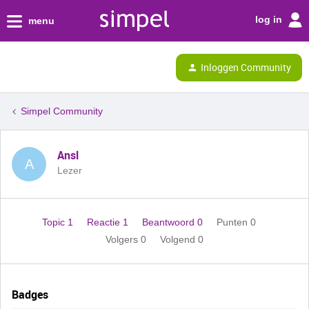
log in
menu
Inloggen Community
Simpel Community
Ansl
A
Lezer
Topic 1
Reactie 1
Beantwoord 0
Punten 0
Volgers
0
Volgend
0
Badges