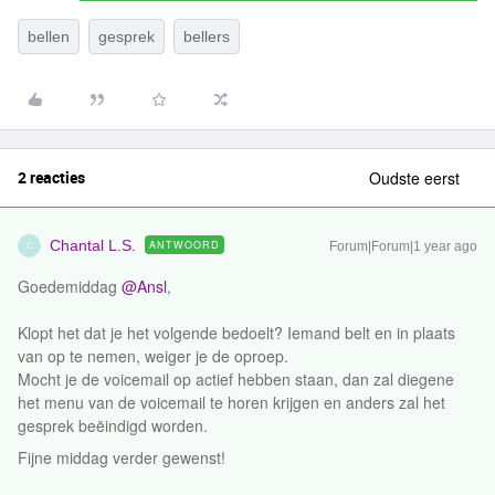
bellen
gesprek
bellers
2 reacties
Oudste eerst
Chantal L.S.
ANTWOORD
Forum|Forum|1 year ago
C
Goedemiddag ​
@Ansl
,
Klopt het dat je het volgende bedoelt? Iemand belt en in plaats
van op te nemen, weiger je de oproep.
Mocht je de voicemail op actief hebben staan, dan zal diegene
het menu van de voicemail te horen krijgen en anders zal het
gesprek beëindigd worden.
Fijne middag verder gewenst!