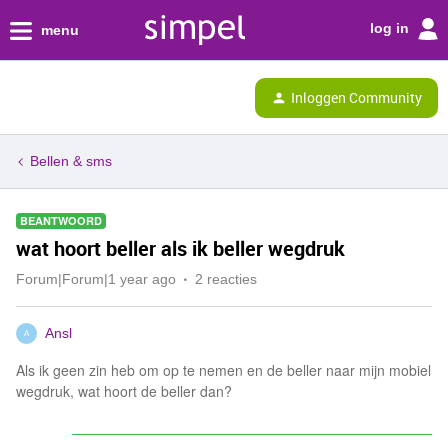
log in
menu
Inloggen Community
Bellen & sms
BEANTWOORD
wat hoort beller als ik beller wegdruk
Forum|Forum|1 year ago
2 reacties
Ansl
A
Als ik geen zin heb om op te nemen en de beller naar mijn mobiel
wegdruk, wat hoort de beller dan?