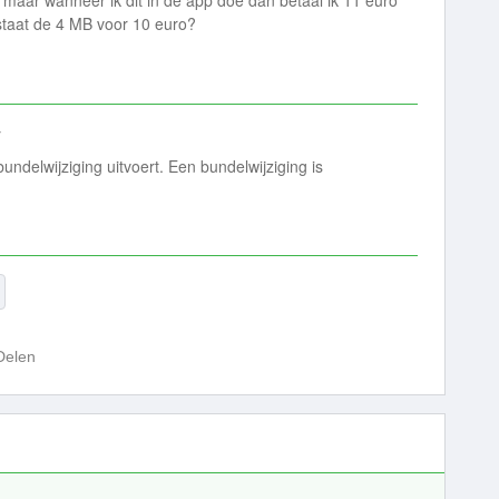
maar wanneer ik dit in de app doe dan betaal ik 11 euro
k staat de 4 MB voor 10 euro?
y
undelwijziging uitvoert. Een bundelwijziging is
Delen