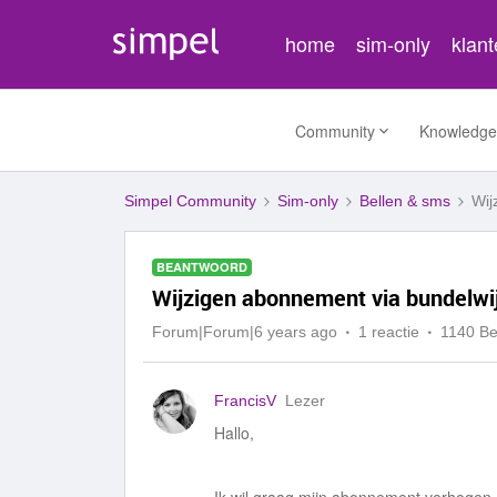
home
sim-only
klan
Community
Knowledge
Simpel Community
Sim-only
Bellen & sms
Wij
BEANTWOORD
Wijzigen abonnement via bundelwij
Forum|Forum|6 years ago
1 reactie
1140 B
FrancisV
Lezer
Hallo,