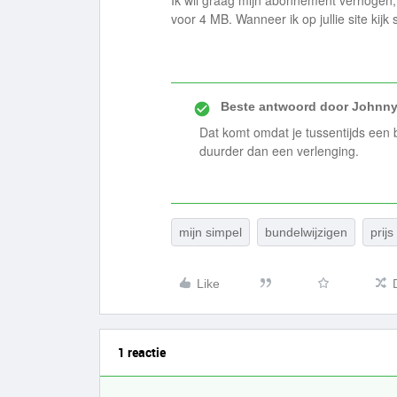
Ik wil graag mijn abonnement verhogen, 
voor 4 MB. Wanneer ik op jullie site kij
Beste antwoord door
Johnn
Dat komt omdat je tussentijds een b
duurder dan een verlenging.
mijn simpel
bundelwijzigen
prijs
Like
1 reactie