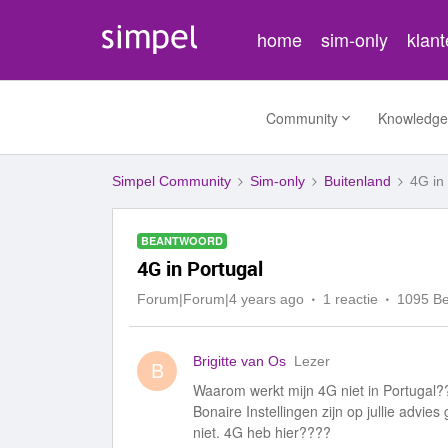
home
sim-only
klan
Community
Knowledge
Simpel Community
Sim-only
Buitenland
4G in
BEANTWOORD
4G in Portugal
Forum|Forum|4 years ago
1 reactie
1095 B
Brigitte van Os
Lezer
B
Waarom werkt mijn 4G niet in Portugal??
Bonaire Instellingen zijn op jullie advie
niet. 4G heb hier????