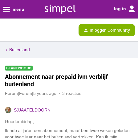
log in
menu
Inloggen Community
Buitenland
BEANTWOORD
Abonnement naar prepaid ivm verblijf
buitenland
Forum|Forum|5 years ago
3 reacties
SJJAAPELDOORN
Goedemiddag,
Ik heb al jaren een abonnement, maar ben twee weken geleden
voor twee jaar naar het buitenland vertrokken. Kan ik mijn